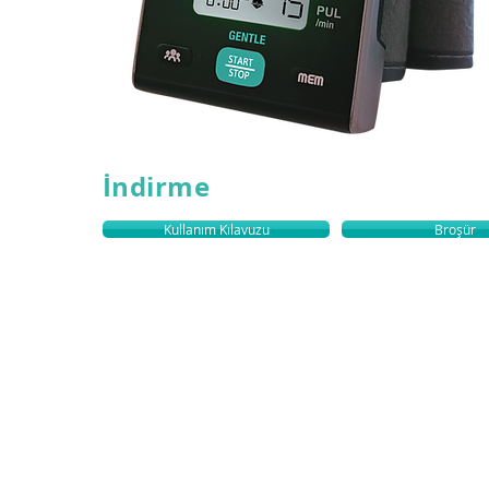
İndirme
Kullanım Kılavuzu
Broşür
Trimpeks İth .İhr. Tur.ve Tic.A.Ş. | Sultan Selim Mah.Yunus Emre Cd.No:
Kağıthane Istanbul Türkiye |
T +90 212 319 50 01 | F +90 212 319 50 50